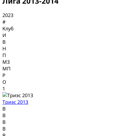
Лига 2013-2014
2023
#
Клуб
И
В
Н
П
МЗ
МП
Р
О
1
Триэс 2013
В
В
В
В
В