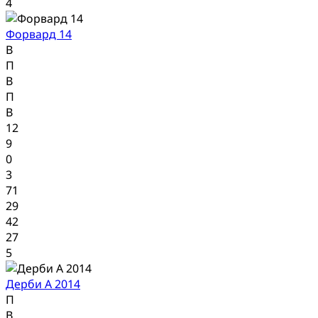
4
Форвард 14
В
П
В
П
В
12
9
0
3
71
29
42
27
5
Дерби А 2014
П
В