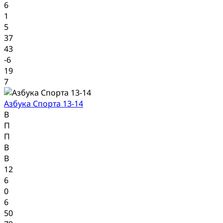
6
1
5
37
43
-6
19
7
Азбука Спорта 13-14
В
П
П
В
В
12
6
0
6
50