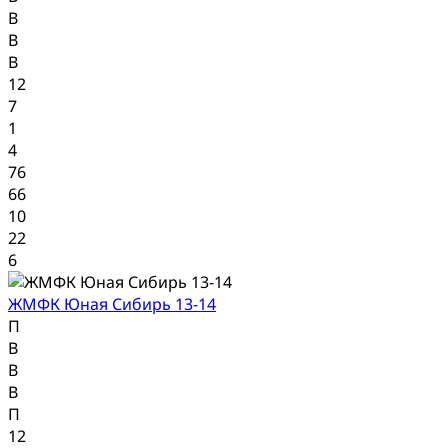
В
В
В
12
7
1
4
76
66
10
22
6
ЖМФК Юная Сибирь 13-14
П
В
В
В
П
12