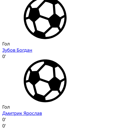
Гол
Зубов Богдан
0'
Гол
Дмитрик Ярослав
0'
0'