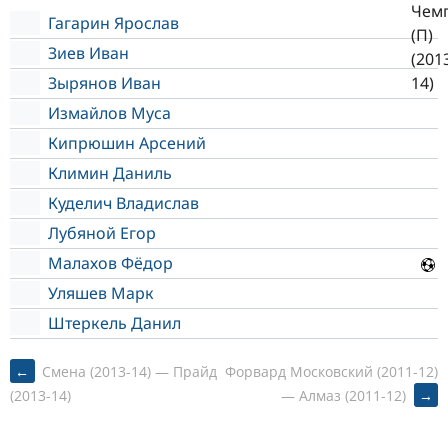
Гагарин Ярослав
Зиев Иван
Зырянов Иван
Измайлов Муса
Кипрюшин Арсений
Климин Даниль
Куделич Владислав
Лубяной Егор
Малахов Фёдор
Уляшев Марк
Штеркель Данил
POST
←
Смена (2013-14) — Прайд
Форвард Московский (2011-12)
— Алмаз (2011-12)
→
(2013-14)
NAVIGATION