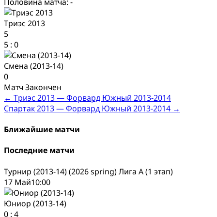
Половина матча: -
Триэс 2013
5
5
:
0
Смена (2013-14)
0
Матч Закончен
Post
←
Триэс 2013 — Форвард Южный 2013-2014
Спартак 2013 — Форвард Южный 2013-2014
→
navigation
Ближайшие матчи
Последние матчи
Турнир (2013-14) (2026 spring) Лига А (1 этап)
17 Май
10:00
Юниор (2013-14)
0
:
4