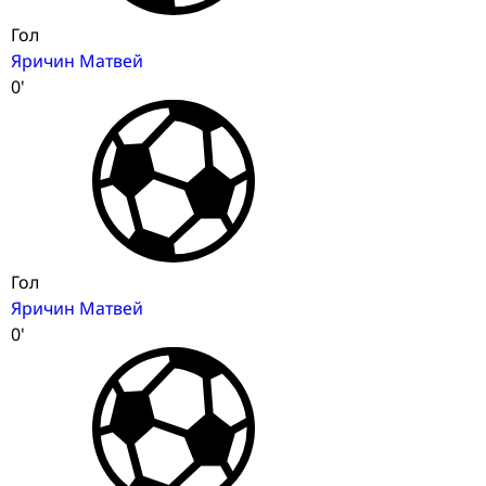
Гол
Яричин Матвей
0'
Гол
Яричин Матвей
0'