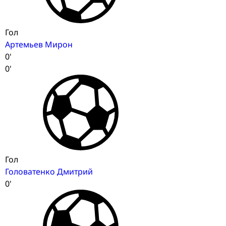
Гол
Артемьев Мирон
0'
0'
Гол
Головатенко Дмитрий
0'