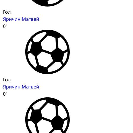
Гол
Яричин Матвей
0'
Гол
Яричин Матвей
0'