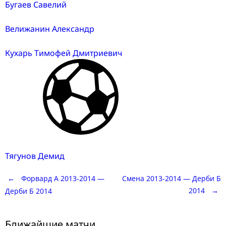
Бугаев Савелий
Велижанин Александр
Кухарь Тимофей Дмитриевич
Тягунов Демид
Post
←
Форвард А 2013-2014 —
Смена 2013-2014 — Дерби Б
2014
→
Дерби Б 2014
navigation
Ближайшие матчи