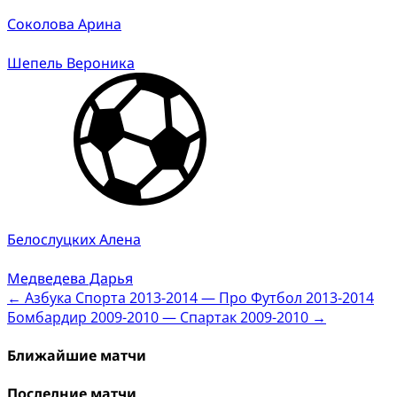
Соколова Арина
Шепель Вероника
Белослуцких Алена
Медведева Дарья
Post
←
Азбука Спорта 2013-2014 — Про Футбол 2013-2014
Бомбардир 2009-2010 — Спартак 2009-2010
→
navigation
Ближайшие матчи
Последние матчи