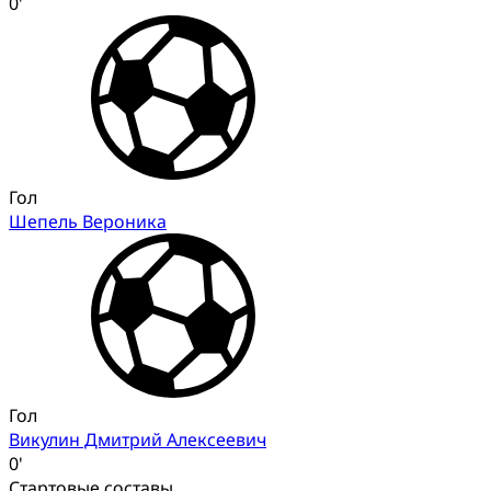
0'
Гол
Шепель Вероника
Гол
Викулин Дмитрий Алексеевич
0'
Стартовые составы