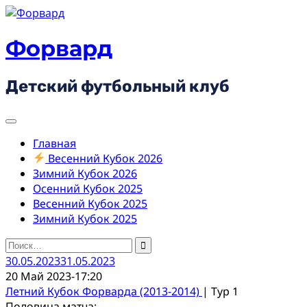
Skip
to
content
Форвард
Детский футбольный клуб
Главная
Весенний Кубок 2026
Зимний Кубок 2026
Осенний Кубок 2025
Весенний Кубок 2025
Зимний Кубок 2025
Найти:
30.05.2023
31.05.2023
20 Май 2023
-
17:20
Летний Кубок Форварда (2013-2014)
| Тур 1
Половина матча: -