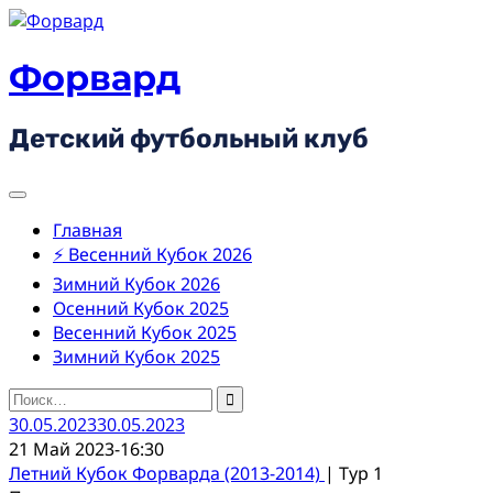
Skip
to
content
Форвард
Детский футбольный клуб
Главная
⚡ Весенний Кубок 2026
Зимний Кубок 2026
Осенний Кубок 2025
Весенний Кубок 2025
Зимний Кубок 2025
Найти:
30.05.2023
30.05.2023
21 Май 2023
-
16:30
Летний Кубок Форварда (2013-2014)
| Тур 1