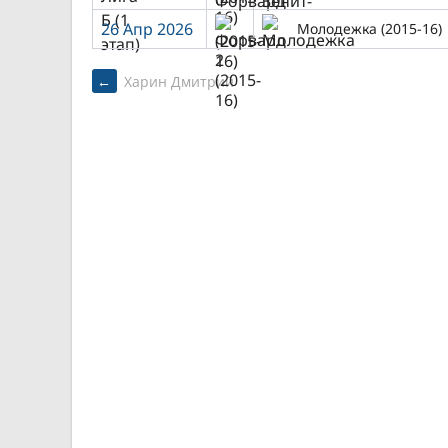
26 Апр 2026
Молодежка (2015-16)
POST
←
Харин Дмитрий
NAVIGATION