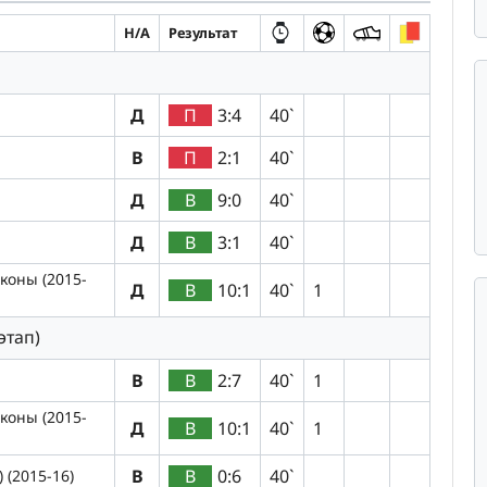
H/A
Результат
Д
П
3:4
40`
В
П
2:1
40`
Д
В
9:0
40`
Д
В
3:1
40`
коны (2015-
Д
В
10:1
40`
1
этап)
В
В
2:7
40`
1
коны (2015-
Д
В
10:1
40`
1
В
В
0:6
40`
 (2015-16)