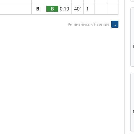
В
В
0:10
40`
1
Решетников Степан
→