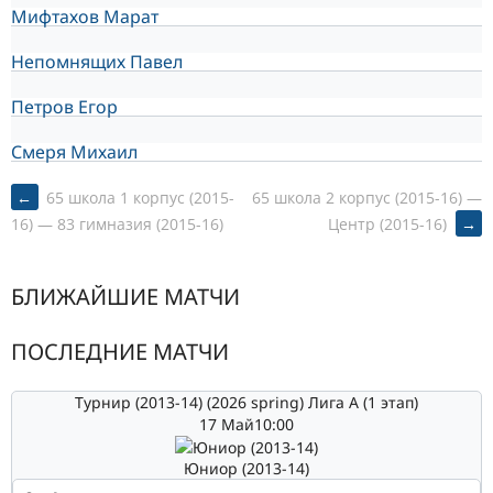
Мифтахов Марат
Непомнящих Павел
Петров Егор
Смеря Михаил
POST
←
65 школа 1 корпус (2015-
65 школа 2 корпус (2015-16) —
Центр (2015-16)
→
16) — 83 гимназия (2015-16)
NAVIGATION
БЛИЖАЙШИЕ МАТЧИ
ПОСЛЕДНИЕ МАТЧИ
Турнир (2013-14) (2026 spring) Лига А (1 этап)
17 Май
10:00
Юниор (2013-14)