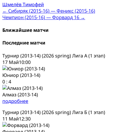
Шмелёв Тимофей
Post
←
Сибиряк (2015-16) — Феникс (2015-16)
Чемпион (2015-16) — Форвард 16
→
navigation
Ближайшие матчи
Последние матчи
Турнир (2013-14) (2026 spring) Лига А (1 этап)
17 Май
10:00
Юниор (2013-14)
0
:
4
Алмаз (2013-14)
подробнее
Турнир (2013-14) (2026 spring) Лига Б (1 этап)
11 Май
12:30
Форвард (2013-14)