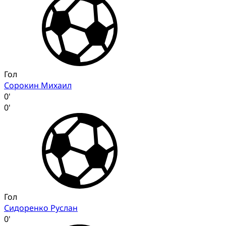
Гол
Сорокин Михаил
0'
0'
Гол
Сидоренко Руслан
0'