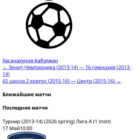
Хасанахунов Кабулжан
Post
←
Зенит-Чемпионика (2013-14) — 16 гимназия (2013-
14)
navigation
65 школа 2 корпус (2015-16) — Центр (2015-16)
→
Ближайшие матчи
Последние матчи
Турнир (2013-14) (2026 spring) Лига А (1 этап)
17 Май
10:00