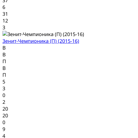
37
6
31
12
3
Зенит-Чемпионика (П) (2015-16)
В
В
П
В
П
5
3
0
2
20
20
0
9
4