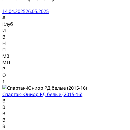
14.04.2025
26.05.2025
#
Клуб
И
В
Н
П
МЗ
МП
Р
О
1
Спартак-Юниор РД белые (2015-16)
В
В
В
В
В