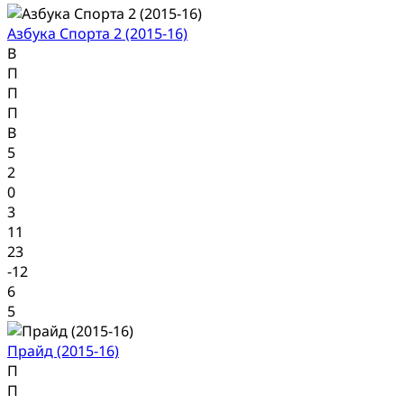
Азбука Спорта 2 (2015-16)
В
П
П
П
В
5
2
0
3
11
23
-12
6
5
Прайд (2015-16)
П
П