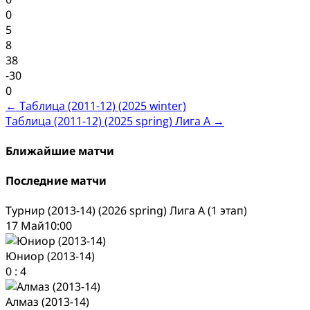
0
5
8
38
-30
0
Post
←
Таблица (2011-12) (2025 winter)
Таблица (2011-12) (2025 spring) Лига А
→
navigation
Ближайшие матчи
Последние матчи
Турнир (2013-14) (2026 spring) Лига А (1 этап)
17 Май
10:00
Юниор (2013-14)
0
:
4
Алмаз (2013-14)