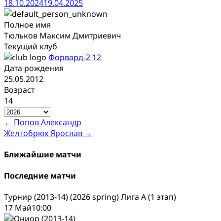
18.10.2024
19.04.2025
Полное имя
Тюльков Максим Дмитриевич
Текущий клуб
Форвард-2 12
Дата рождения
25.05.2012
Возраст
14
Post
←
Попов Александр
Желтобрюх Ярослав
→
navigation
Ближайшие матчи
Последние матчи
Турнир (2013-14) (2026 spring) Лига А (1 этап)
17 Май
10:00