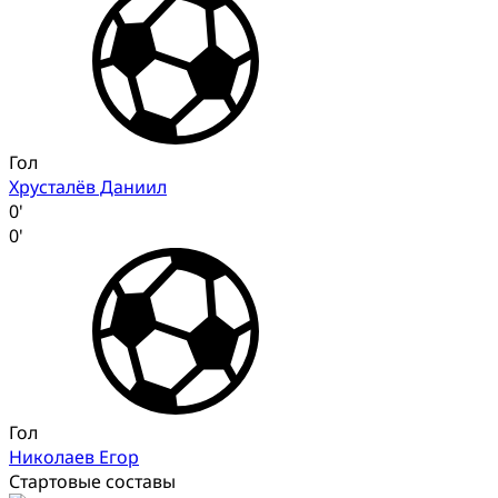
Гол
Хрусталёв Даниил
0'
0'
Гол
Николаев Егор
Стартовые составы