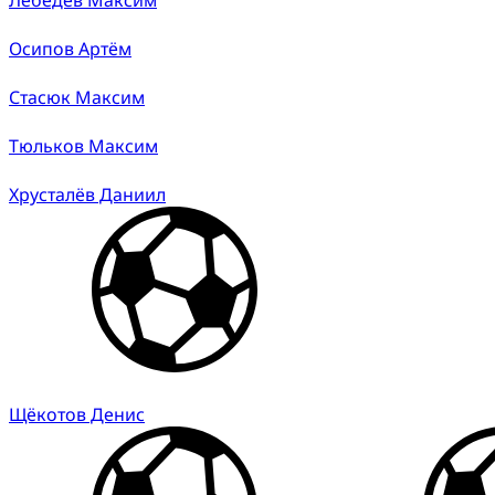
Осипов Артём
Стасюк Максим
Тюльков Максим
Хрусталёв Даниил
Щёкотов Денис