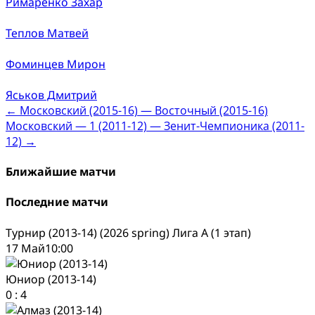
Римаренко Захар
Теплов Матвей
Фоминцев Мирон
Яськов Дмитрий
Post
←
Московский (2015-16) — Восточный (2015-16)
Московский — 1 (2011-12) — Зенит-Чемпионика (2011-
navigation
12)
→
Ближайшие матчи
Последние матчи
Турнир (2013-14) (2026 spring) Лига А (1 этап)
17 Май
10:00
Юниор (2013-14)
0
:
4