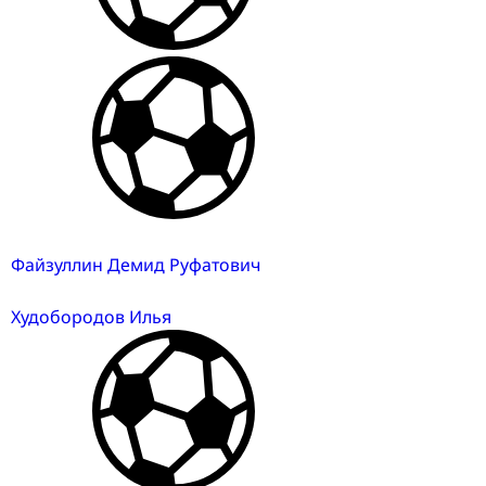
Файзуллин Демид Руфатович
Худобородов Илья