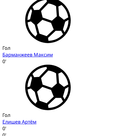
Гол
Барманжеев Максим
0'
Гол
Елишев Артём
0'
0'