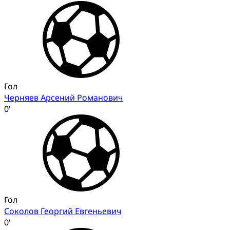
Гол
Черняев Арсений Романович
0'
Гол
Соколов Георгий Евгеньевич
0'