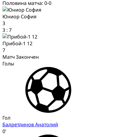
Половина матча: 0-0
Юниор София
3
3
:
7
Прибой-1 12
7
Матч Закончен
Голы
Гол
Бадретдинов Анатолий
0'