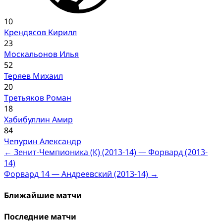
10
Крендясов Кирилл
23
Москальонов Илья
52
Теряев Михаил
20
Третьяков Роман
18
Хабибуллин Амир
84
Чепурин Александр
Post
←
Зенит-Чемпионика (К) (2013-14) — Форвард (2013-
14)
navigation
Форвард 14 — Андреевский (2013-14)
→
Ближайшие матчи
Последние матчи