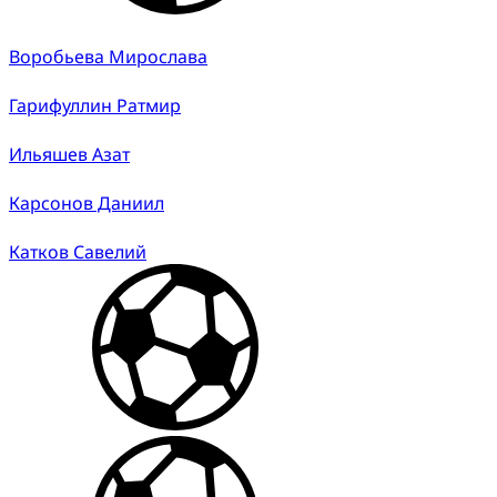
Воробьева Мирослава
Гарифуллин Ратмир
Ильяшев Азат
Карсонов Даниил
Катков Савелий