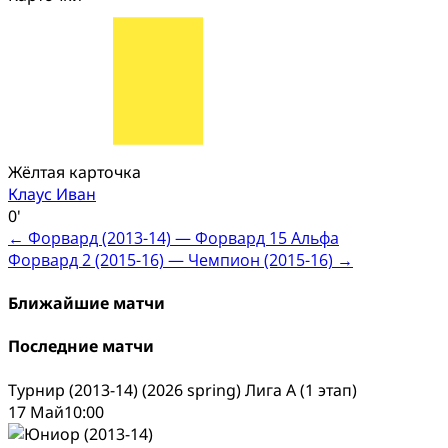
Жёлтая карточка
Клаус Иван
0'
Post
←
Форвард (2013-14) — Форвард 15 Альфа
Форвард 2 (2015-16) — Чемпион (2015-16)
→
navigation
Ближайшие матчи
Последние матчи
Турнир (2013-14) (2026 spring) Лига А (1 этап)
17 Май
10:00