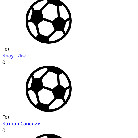
Гол
Клаус Иван
0'
Гол
Катков Савелий
0'