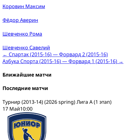
Коровин Максим
Фёдор Аверин
Шевченко Рома
Шевченко Савелий
Post
←
Спартак (2015-16) — Форвард 2 (2015-16)
Азбука Спорта (2015-16) — Форвард 1 (2015-16)
→
navigation
Ближайшие матчи
Последние матчи
Турнир (2013-14) (2026 spring) Лига А (1 этап)
17 Май
10:00