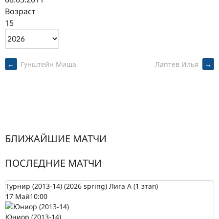
Возраст
15
POST
←
Гунштейн Миша
Лаптев Илья
→
NAVIGATION
БЛИЖАЙШИЕ МАТЧИ
ПОСЛЕДНИЕ МАТЧИ
Турнир (2013-14) (2026 spring) Лига А (1 этап)
17 Май
10:00
Юниор (2013-14)