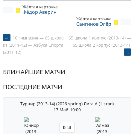
Жёлтая карточка
Фёдор Аверин
Жёлтая карточка
Сангинов Элёр
POST
←
16 гимназия — 65 школа
65 школа 1 корпус (2013-14) —
65 школа 2 корпус (2013-14)
к1 (2011-12) — Азбука Спорта
→
(2011-12)
NAVIGATION
БЛИЖАЙШИЕ МАТЧИ
ПОСЛЕДНИЕ МАТЧИ
Турнир (2013-14) (2026 spring) Лига А (1 этап)
17 Май
10:00
0
:
4