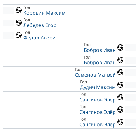
Гол
Коровин Максим
Гол
Лебедев Егор
Гол
Фёдор Аверин
Гол
Бобров Иван
Гол
Бобров Иван
Гол
Семенов Матвей
Гол
Дудич Максим
Гол
Сангинов Элёр
Гол
Сангинов Элёр
Гол
Сангинов Элёр