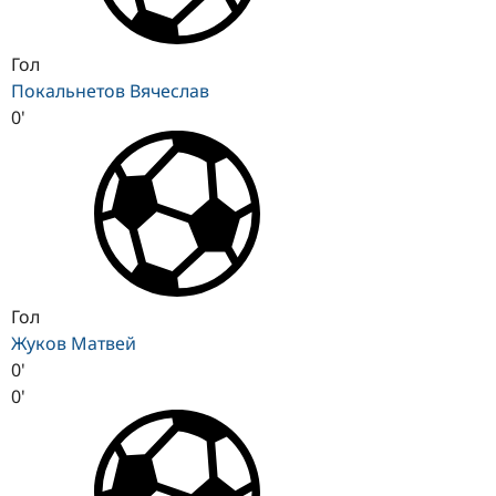
Гол
Покальнетов Вячеслав
0'
Гол
Жуков Матвей
0'
0'