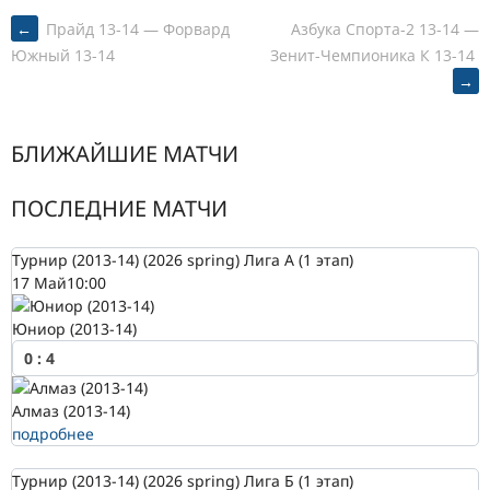
POST
←
Прайд 13-14 — Форвард
Азбука Спорта-2 13-14 —
Зенит-Чемпионика К 13-14
Южный 13-14
→
NAVIGATION
БЛИЖАЙШИЕ МАТЧИ
ПОСЛЕДНИЕ МАТЧИ
Турнир (2013-14) (2026 spring) Лига А (1 этап)
17 Май
10:00
Юниор (2013-14)
0
:
4
Алмаз (2013-14)
подробнее
Турнир (2013-14) (2026 spring) Лига Б (1 этап)