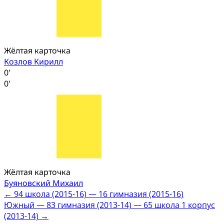
Жёлтая карточка
Козлов Кирилл
0'
0'
Жёлтая карточка
Буяновский Михаил
Post
←
94 школа (2015-16) — 16 гимназия (2015-16)
Южный — 83 гимназия (2013-14) — 65 школа 1 корпус
navigation
(2013-14)
→