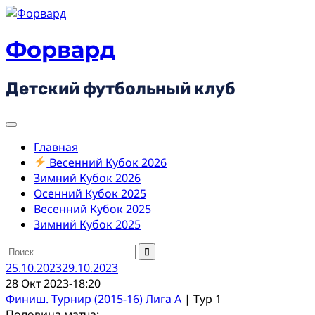
Skip
to
content
Форвард
Детский футбольный клуб
Главная
Весенний Кубок 2026
Зимний Кубок 2026
Осенний Кубок 2025
Весенний Кубок 2025
Зимний Кубок 2025
Найти:
25.10.2023
29.10.2023
28 Окт 2023
-
18:20
Финиш. Турнир (2015-16) Лига А
| Тур 1
Половина матча: -