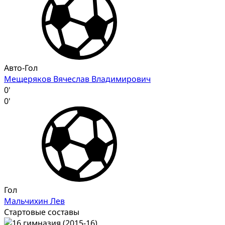
Авто-Гол
Мещеряков Вячеслав Владимирович
0'
0'
Гол
Мальчихин Лев
Стартовые составы