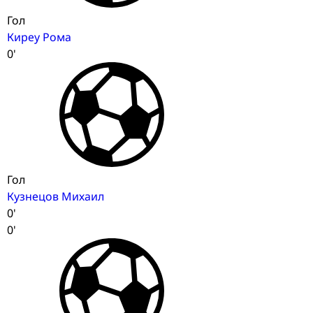
Гол
Киреу Рома
0'
Гол
Кузнецов Михаил
0'
0'