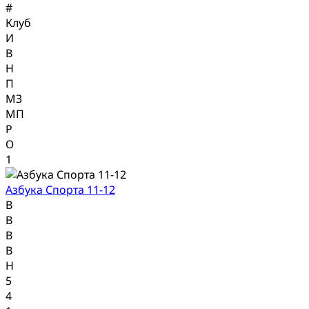
#
Клуб
И
В
Н
П
МЗ
МП
Р
О
1
Азбука Спорта 11-12
В
В
В
В
Н
5
4