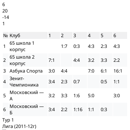
6
20
-14
1
№
Клуб
1
2
3
4
5
6
65 школа 1
1
1:7
0:3
4:3
2:3
4:3
корпус
65 школа 2
2
7:1
4:4
3:2
3:3
2:2
корпус
3
Азбука Спорта
3:0
4:4
7:0
6:1
16:1
Зенит-
4
3:4
2:3
0:7
0:5
1:1
Чемпионика
Московский —
5
3:2
3:3
1:6
5:0
3:0
А
Московский —
6
3:4
2:2
1:16
1:1
0:3
Б
Тур 1
Лига (2011-12г)