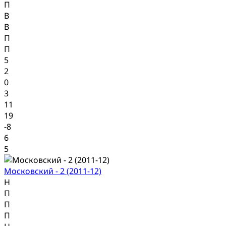
П
В
В
П
П
5
2
0
3
11
19
-8
6
5
Московский - 2 (2011-12)
Н
П
П
П