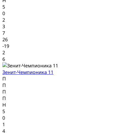
Н
5
0
2
3
7
26
-19
2
6
Зенит-Чемпионика 11
П
П
П
П
Н
5
0
1
4