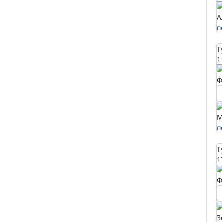
А
п
Т
1
Ф
М
п
Т
1
Ф
З