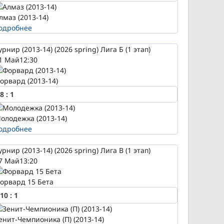
лмаз (2013-14)
одробнее
урнир (2013-14) (2026 spring) Лига Б (1 этап)
1 Май
12:30
орвард (2013-14)
8
:
1
олодежка (2013-14)
одробнее
урнир (2013-14) (2026 spring) Лига В (1 этап)
7 Май
13:20
орвард 15 Бета
10
:
1
енит-Чемпионика (П) (2013-14)