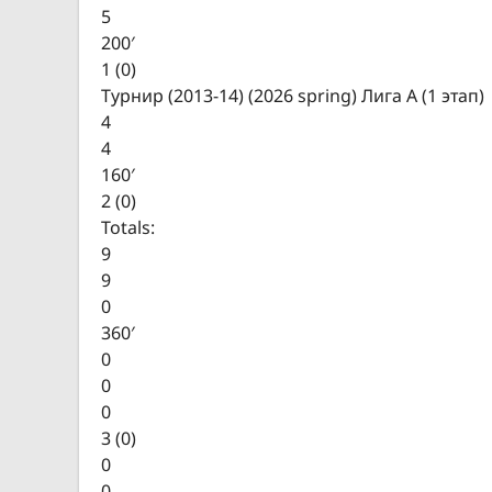
5
200′
1 (0)
Турнир (2013-14) (2026 spring) Лига А (1 этап)
4
4
160′
2 (0)
Totals:
9
9
0
360′
0
0
0
3 (0)
0
0