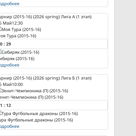
одробнее
урнир (2015-16) (2026 spring) Лига А (1 этап)
6 Май
12:30
оя Тура (2015-16)
0
:
29
ибиряк (2015-16)
одробнее
урнир (2015-16) (2026 spring) Лига Б (1 этап)
6 Май
10:00
енит-Чемпионика (П) (2015-16)
1
:
12
ура Футбольные драконы (2015-16)
одробнее