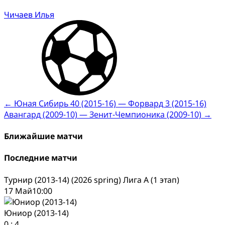
Чичаев Илья
Post
←
Юная Сибирь 40 (2015-16) — Форвард 3 (2015-16)
Авангард (2009-10) — Зенит-Чемпионика (2009-10)
→
navigation
Ближайшие матчи
Последние матчи
Турнир (2013-14) (2026 spring) Лига А (1 этап)
17 Май
10:00
Юниор (2013-14)
0
:
4