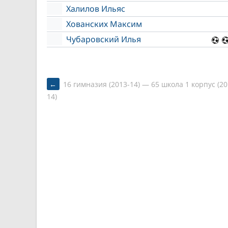
Халилов Ильяс
Хованских Максим
Чубаровский Илья
POST
←
16 гимназия (2013-14) — 65 школа 1 корпус (20
14)
NAVIGATION