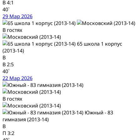
В
4:1
40`
29 Мар 2026
В гостях
65 школа 1 корпус
(2013-14)
В
В
2:5
40`
22 Мар 2026
В гостях
Южный - 83
гимназия (2013-14)
В
П
3:2
40`