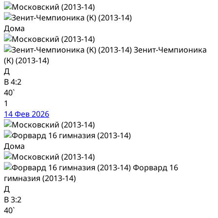
Дома
Зенит-Чемпионика
(К) (2013-14)
Д
В
4:2
40`
1
14 Фев 2026
Дома
Форвард 16
гимназия (2013-14)
Д
В
3:2
40`