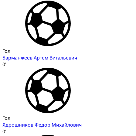
Гол
Барманжеев Артем Витальевич
0'
Гол
Ядрошников Федор Михайлович
0'