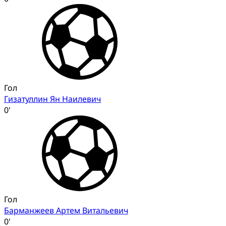
Гол
Гизатуллин Ян Наилевич
0'
Гол
Барманжеев Артем Витальевич
0'