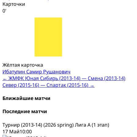
Карточки
0'
Жёлтая карточка
Ибатулин Самир Рушанович
Post
←
ЖМФК Юная Сибирь (2013-14) — Смена (2013-14)
Север (2015-16) — Спартак (2015-16)
→
navigation
Ближайшие матчи
Последние матчи
Турнир (2013-14) (2026 spring) Лига А (1 этап)
17 Май
10:00