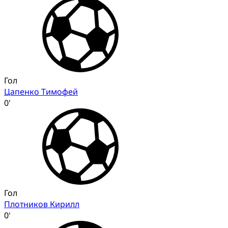
Гол
Цапенко Тимофей
0'
Гол
Плотников Кирилл
0'