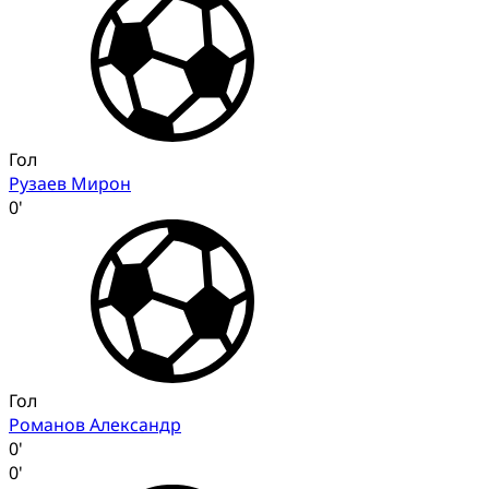
Гол
Рузаев Мирон
0'
Гол
Романов Александр
0'
0'