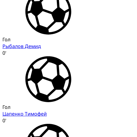
Гол
Рыбалов Демид
0'
Гол
Цапенко Тимофей
0'