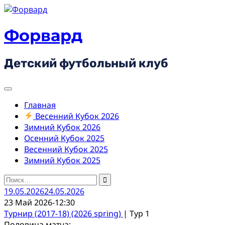
Skip
to
content
Форвард
Детский футбольный клуб
Главная
Весенний Кубок 2026
Зимний Кубок 2026
Осенний Кубок 2025
Весенний Кубок 2025
Зимний Кубок 2025
Найти:
19.05.2026
24.05.2026
23 Май 2026
-
12:30
Турнир (2017-18) (2026 spring)
| Тур 1
Половина матча: -