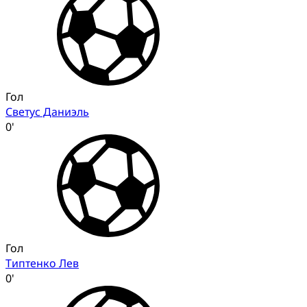
Гол
Светус Даниэль
0'
Гол
Типтенко Лев
0'