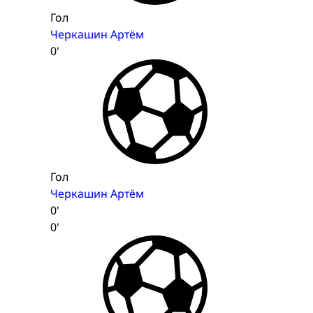
Гол
Черкашин Артём
0'
Гол
Черкашин Артём
0'
0'