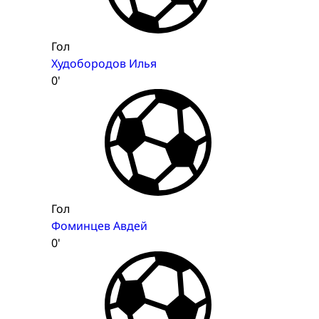
Гол
Худобородов Илья
0'
Гол
Фоминцев Авдей
0'