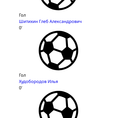
Гол
Шитихин Глеб Александрович
0'
Гол
Худобородов Илья
0'