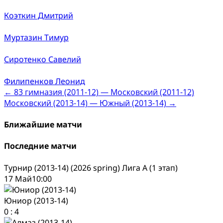
Коэткин Дмитрий
Муртазин Тимур
Сиротенко Савелий
Филипенков Леонид
Post
←
83 гимназия (2011-12) — Московский (2011-12)
Московский (2013-14) — Южный (2013-14)
→
navigation
Ближайшие матчи
Последние матчи
Турнир (2013-14) (2026 spring) Лига А (1 этап)
17 Май
10:00
Юниор (2013-14)
0
:
4