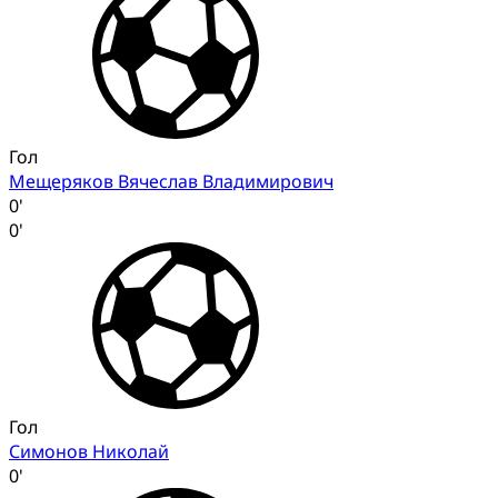
Гол
Мещеряков Вячеслав Владимирович
0'
0'
Гол
Симонов Николай
0'