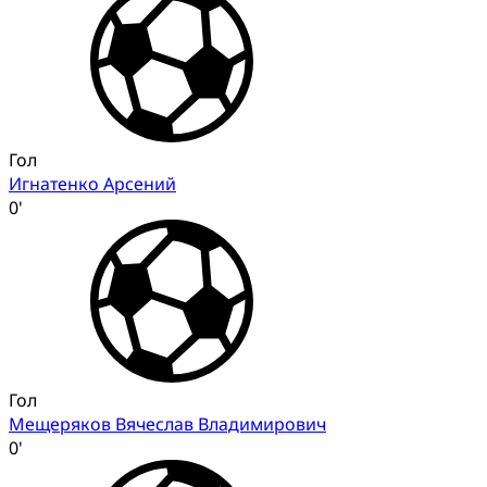
Гол
Игнатенко Арсений
0'
Гол
Мещеряков Вячеслав Владимирович
0'