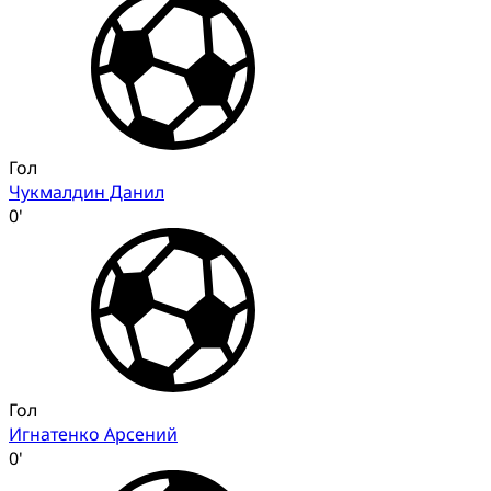
Гол
Чукмалдин Данил
0'
Гол
Игнатенко Арсений
0'