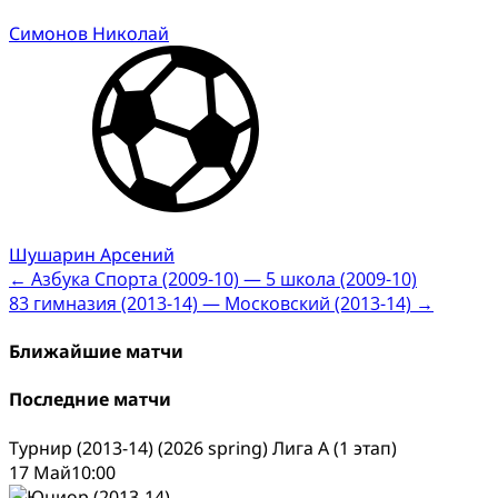
Симонов Николай
Шушарин Арсений
Post
←
Азбука Спорта (2009-10) — 5 школа (2009-10)
83 гимназия (2013-14) — Московский (2013-14)
→
navigation
Ближайшие матчи
Последние матчи
Турнир (2013-14) (2026 spring) Лига А (1 этап)
17 Май
10:00