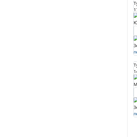
Т
1
Ю
З
п
Т
1
М
З
п