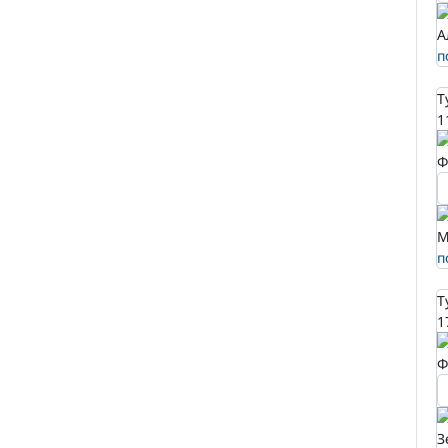
А
п
Т
1
Ф
М
п
Т
1
Ф
З