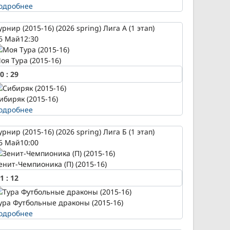
одробнее
урнир (2015-16) (2026 spring) Лига А (1 этап)
6 Май
12:30
оя Тура (2015-16)
0
:
29
ибиряк (2015-16)
одробнее
урнир (2015-16) (2026 spring) Лига Б (1 этап)
6 Май
10:00
енит-Чемпионика (П) (2015-16)
1
:
12
ура Футбольные драконы (2015-16)
одробнее