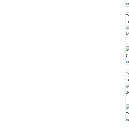
п
Т
1
М
С
п
Т
1
З
Т
п