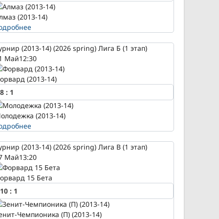
лмаз (2013-14)
одробнее
урнир (2013-14) (2026 spring) Лига Б (1 этап)
1 Май
12:30
орвард (2013-14)
8
:
1
олодежка (2013-14)
одробнее
урнир (2013-14) (2026 spring) Лига В (1 этап)
7 Май
13:20
орвард 15 Бета
10
:
1
енит-Чемпионика (П) (2013-14)