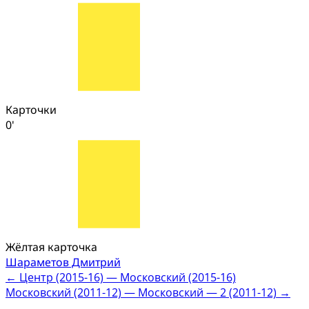
Карточки
0'
Жёлтая карточка
Шараметов Дмитрий
Post
←
Центр (2015-16) — Московский (2015-16)
Московский (2011-12) — Московский — 2 (2011-12)
→
navigation