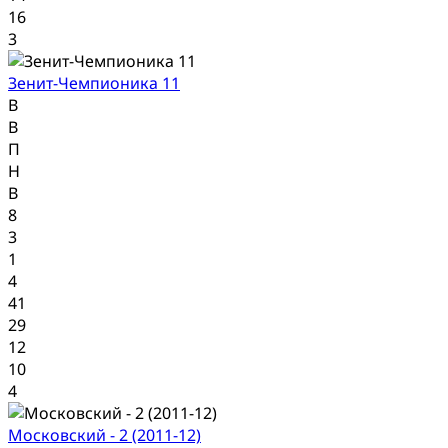
16
3
Зенит-Чемпионика 11
В
В
П
Н
В
8
3
1
4
41
29
12
10
4
Московский - 2 (2011-12)