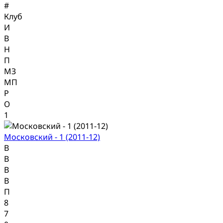
#
Клуб
И
В
Н
П
МЗ
МП
Р
О
1
Московский - 1 (2011-12)
В
В
В
В
П
8
7