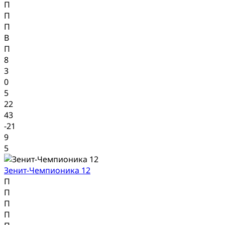
П
П
П
В
П
8
3
0
5
22
43
-21
9
5
Зенит-Чемпионика 12
П
П
П
П