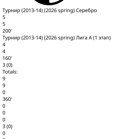
Турнир (2013-14) (2026 spring) Серебро
5
5
200′
Турнир (2013-14) (2026 spring) Лига А (1 этап)
4
4
160′
3 (0)
Totals:
9
9
0
360′
0
0
0
3 (0)
0