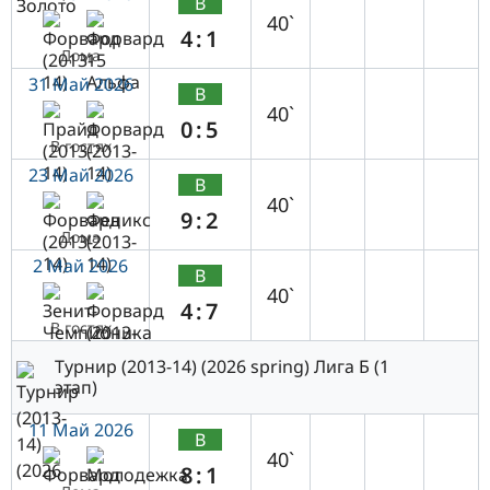
В
40`
4:1
Дома
31 Май 2026
В
40`
0:5
В гостях
23 Май 2026
В
40`
9:2
Дома
2 Май 2026
В
40`
4:7
В гостях
Турнир (2013-14) (2026 spring) Лига Б (1
этап)
11 Май 2026
В
40`
8:1