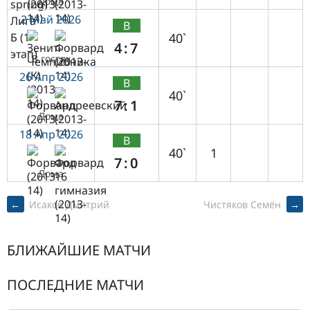
Дома
2 Май 2026
В
40`
4:7
В гостях
26 Апр 2026
В
40`
7:1
Дома
18 Апр 2026
В
40`
1
7:0
Дома
POST
←
Исаков Дмитрий
Чистяков Семён
→
NAVIGATION
БЛИЖАЙШИЕ МАТЧИ
ПОСЛЕДНИЕ МАТЧИ