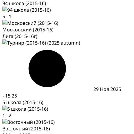
94 школа (2015-16)
5
:
1
Московский (2015-16)
Лига (2015-16г)
29 Ноя 2025
-
15:25
5 школа (2015-16)
1
:
2
Восточный (2015-16)