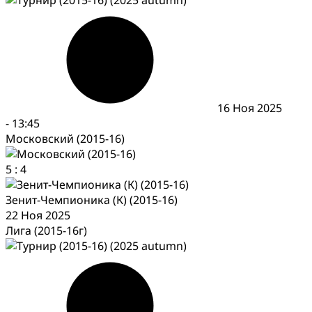
16 Ноя 2025
-
13:45
Московский (2015-16)
5
:
4
Зенит-Чемпионика (К) (2015-16)
22 Ноя 2025
Лига (2015-16г)