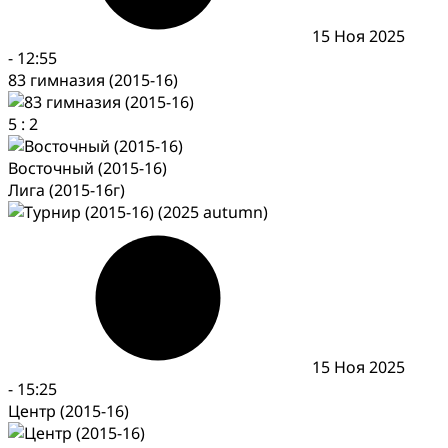
15 Ноя 2025
-
12:55
83 гимназия (2015-16)
5
:
2
Восточный (2015-16)
Лига (2015-16г)
15 Ноя 2025
-
15:25
Центр (2015-16)