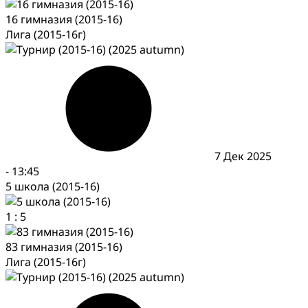
16 гимназия (2015-16)
Лига (2015-16г)
7 Дек 2025
-
13:45
5 школа (2015-16)
1
:
5
83 гимназия (2015-16)
Лига (2015-16г)