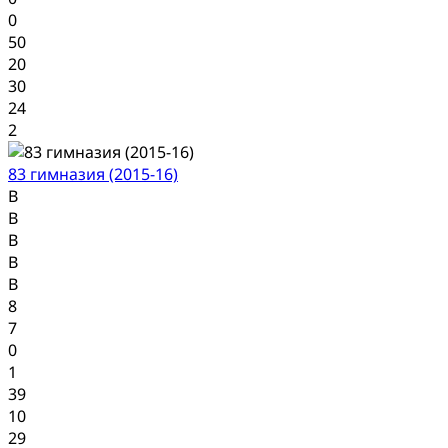
0
50
20
30
24
2
83 гимназия (2015-16)
В
В
В
В
В
8
7
0
1
39
10
29