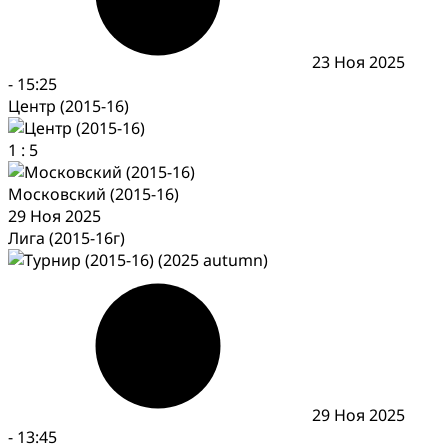
23 Ноя 2025
-
15:25
Центр (2015-16)
1
:
5
Московский (2015-16)
29 Ноя 2025
Лига (2015-16г)
29 Ноя 2025
-
13:45