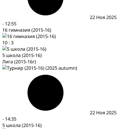
22 Ноя 2025
-
12:55
16 гимназия (2015-16)
10
:
3
5 школа (2015-16)
Лига (2015-16г)
22 Ноя 2025
-
14:35
5 школа (2015-16)