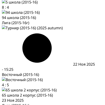
8
:
4
94 школа (2015-16)
Лига (2015-16г)
22 Ноя 2025
-
15:25
Восточный (2015-16)
4
:
5
65 школа 2 корпус (2015-16)
23 Ноя 2025