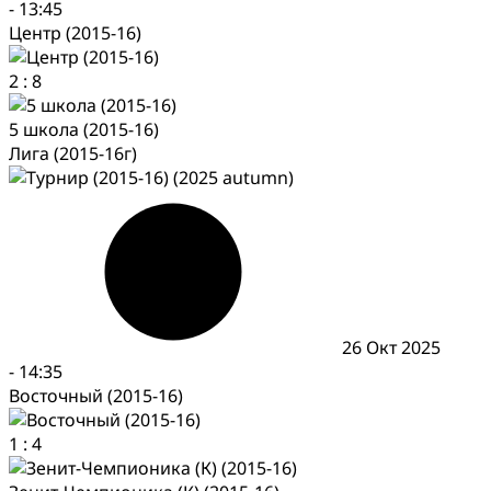
-
13:45
Центр (2015-16)
2
:
8
5 школа (2015-16)
Лига (2015-16г)
26 Окт 2025
-
14:35
Восточный (2015-16)
1
:
4