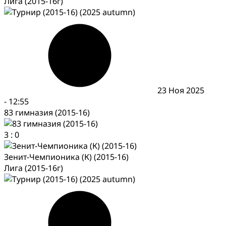
Лига (2015-16г)
23 Ноя 2025
-
12:55
83 гимназия (2015-16)
3
:
0
Зенит-Чемпионика (К) (2015-16)
Лига (2015-16г)