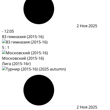
2 Ноя 2025
-
12:05
83 гимназия (2015-16)
5
:
1
Московский (2015-16)
Лига (2015-16г)
2 Ноя 2025