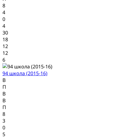
8
4
0
4
30
18
12
12
6
94 школа (2015-16)
В
П
В
В
П
8
3
0
5