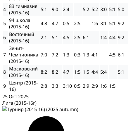
83 гимназия
4
5:1
9:0
2:4
5:2
5:2
3:0
5:1
5:0
(2015-16)
94 школа
5
4:8
4:7
0:5
2:5
1:6
3:1
5:1
9:2
(2015-16)
Восточный
6
2:1
5:1
4:5
2:5
6:1
1:4
4:4
9:2
(2015-16)
Зенит-
7
Чемпионика
7:0
7:2
1:3
0:3
1:3
4:1
4:5
6:1
(2015-16)
Московский
8
8:2
8:2
4:7
1:5
1:5
4:4
5:4
5:1
(2015-16)
Центр (2015-
9
2:8
3:3
3:10
0:5
2:9
2:9
1:6
1:5
16)
25 Окт 2025
Лига (2015-16г)