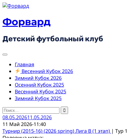
Skip
to
content
Форвард
Детский футбольный клуб
Главная
Весенний Кубок 2026
Зимний Кубок 2026
Осенний Кубок 2025
Весенний Кубок 2025
Зимний Кубок 2025
Найти:
08.05.2026
11.05.2026
11 Май 2026
-
11:40
Турнир (2015-16) (2026 spring) Лига В (1 этап)
| Тур 1
Половина матча: -