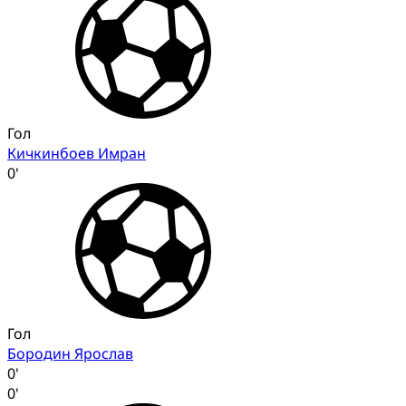
Гол
Кичкинбоев Имран
0'
Гол
Бородин Ярослав
0'
0'