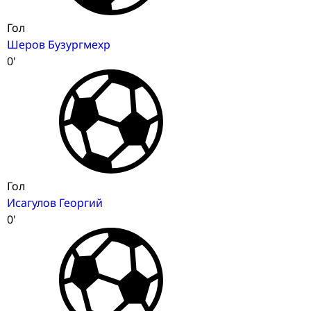
Гол
Шеров Бузургмехр
0'
Гол
Исагулов Георгий
0'