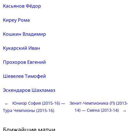
Касьянов Фёдор
Киреу Рома
Кошкин Владимир
Кукарский Иван
Прохоров Евгений
Шевелев Тимофей
Эскендаров Шахламаз
Post
←
Юниор София (2015-16) —
Зенит-Чемпионика (П) (2013-
14) — Смена (2013-14)
→
Тура Чемпионы (2015-16)
navigation
Ближайшие матчи