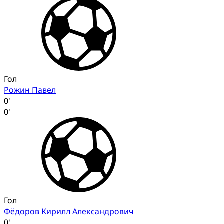
Гол
Рожин Павел
0'
0'
Гол
Фёдоров Кирилл Александрович
0'