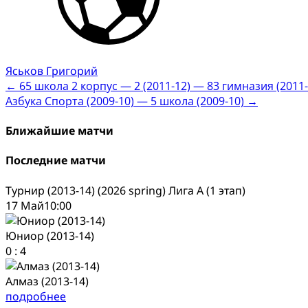
Яськов Григорий
Post
←
65 школа 2 корпус — 2 (2011-12) — 83 гимназия (2011-
Азбука Спорта (2009-10) — 5 школа (2009-10)
→
navigation
Ближайшие матчи
Последние матчи
Турнир (2013-14) (2026 spring) Лига А (1 этап)
17 Май
10:00
Юниор (2013-14)
0
:
4
Алмаз (2013-14)
подробнее