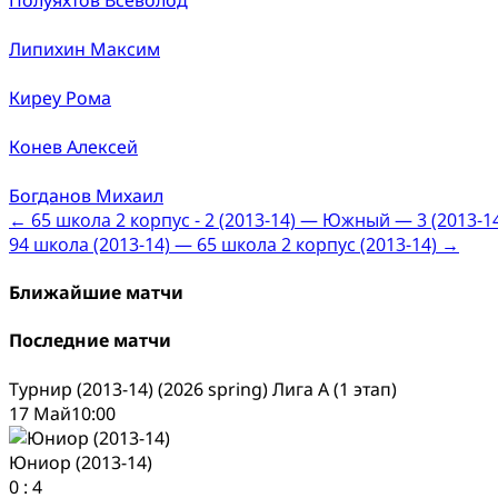
Липихин Максим
Киреу Рома
Конев Алексей
Богданов Михаил
Post
←
65 школа 2 корпус - 2 (2013-14) — Южный — 3 (2013-1
94 школа (2013-14) — 65 школа 2 корпус (2013-14)
→
navigation
Ближайшие матчи
Последние матчи
Турнир (2013-14) (2026 spring) Лига А (1 этап)
17 Май
10:00
Юниор (2013-14)
0
:
4