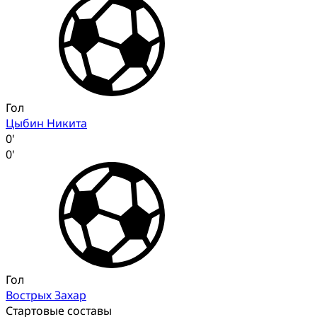
Гол
Цыбин Никита
0'
0'
Гол
Вострых Захар
Стартовые составы